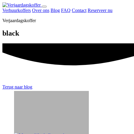
Naar
Menu
inhoud
Verhuurkoffers
Over ons
Blog
FAQ
Contact
Reserveer nu
openen
Verjaardagskoffer
black
Terug naar blog